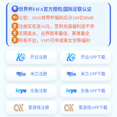
让体育更贴近你
亚星官网开户 APP 以用户体验为核心，支持亚星官网
_www.yaxin222.com项目，构建实时互动生态。涵盖热门赛
事与数据流，为每一位体育爱好者提供个性化信息服务。
多平台兼容
社群互动
iOS / Android / Web
关注、评论、参与话题
App Store
Google Play