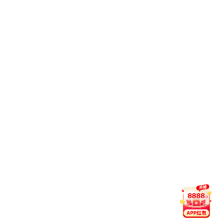
帮助与学习
v6.3.0：
新增“玩法教学专区”，支持亚星官网
_www.yaxin222.com语音与字幕讲解，覆盖新老用户。
v6.2.0：
帮助中心升级，分类更清晰，常见问题支持搜索
直达。
v5.8.0：
用户反馈通道上线，支持建议提交与分类响应。
荣誉与成就