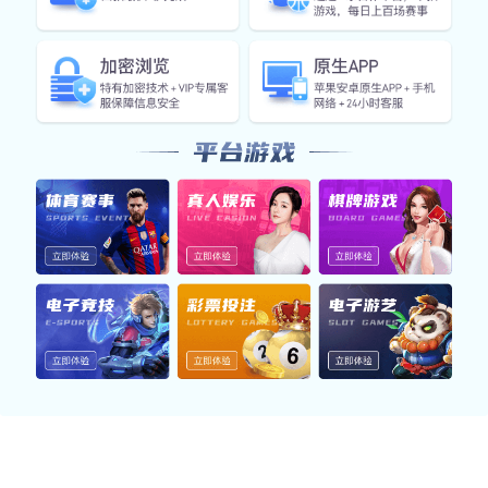
数据层安全
敏感数据进行加密处
理，并通过访问权限控
制强化隐私保护。
功能模块更新 · 分类查看版本
演进