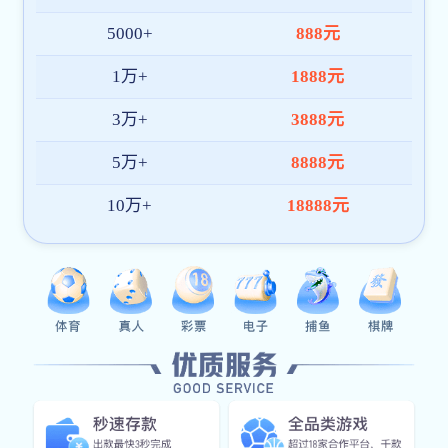
平台安全核心
系统层安全
部署入侵检测、防火墙
策略与系统加固模块，
提升抗风险能力。