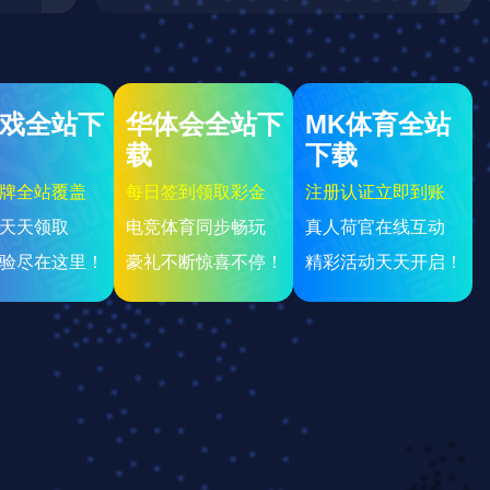
詹姆斯或将缓慢决策未来去向球迷难以预见最
终结果
2026-07-22
35 次浏览