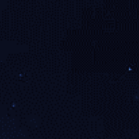
2026-06-30
65 次浏览
卡尔达拉回顾米兰争冠遗憾感慨未能继续在C罗
身边的尤文岁月
2026-06-27
50 次浏览