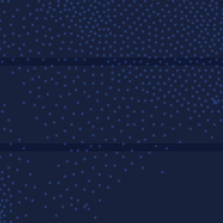
詹姆斯未来悬念加剧留湖人或退役概率已降至
50以下
2026-08-01
19 次浏览
戴维帽子戏法表现惊艳9次射门5次命中收获3
球与9分
2026-07-26
48 次浏览