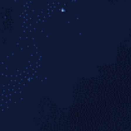
特罗萨德经纪人与贝西克塔斯进行重要会谈引
发关注
2026-07-17
49 次浏览
皇马宣布续约33岁中卫吕迪格至2027年再战一