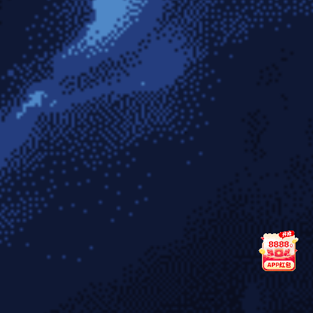
麦迪预测活塞战胜骑士晋级但难以复仇尼克斯
的原因分析
2026-07-09
59 次浏览