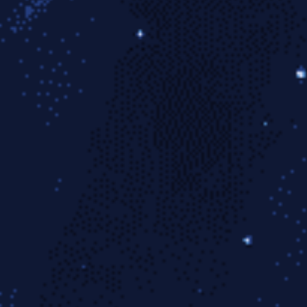
记者分析乌郎两战表现奠定泰山队主力地位适
应多位置灵活战术需求
2026-07-20
31 次浏览
里萨谢坦言本赛季上场时间减少让人感到沮丧