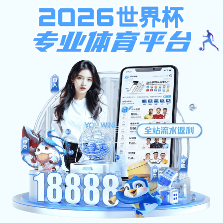
注册入口
亚星官网开户
· 体育观看更
便捷
连接你的赛事视野，打造球迷专属的数字主场。
亚星官网
开户网页版
提供多终端支持、高清视频、 实时比分与赛事
推荐，让你随时随地畅享体育内容。
网页端入口