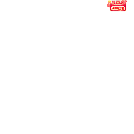
中隐含的人文关怀与社会责任。因此，对于每一个参与者而
言，无论是球员、教练还是裁判，都应肩负起促进运动发展
的使命，共同推动中国足球走向更加光明的发展道路。
This is an opportunity for reflection and improvement.
如果我们能够积极面对这些问题，并采取合适措施去解决，
那么未来或许可以看到更多精彩绝伦且充满公平竞争精神的
比赛。而这种精神，将永远是任何体育活动最珍贵的一部
分。
分享到：