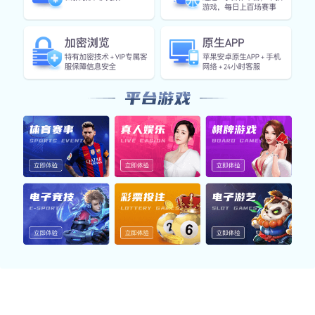
努力得到认可。
而海港队则表现得相对冷静，他们认为作为职业球队，应当
尊重裁判的一切决定。然而，在随后的新闻发布会上，海港
主帅也表达出了一丝担忧，他指出这样的争议可能会影响到
球队士气和后续比赛表现。
此外，不少媒体和评论员开始深入分析这次事件，有人赞赏
马老师平日里的执法风格，也有人批评他在关键时刻缺乏果
断。这种截然不同的看法使得讨论愈加热烈，使得整个事件
成为舆论关注的新焦点。
3、马老师在裁判工作中的影响
作为中国足坛较为资深的裁判之一，马老师以其严谨、公正
著称。然而，此次争议却让他的声誉遭受了一定冲击。在一
些球迷看来，他未能把握住比赛节奏，使得一次本可避免的